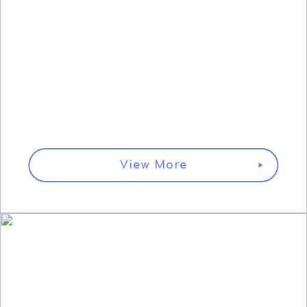
LIVEOPSIS
ライブオプシス
スマホゲームに特化した分析データ、運営ソリューションをご
提供します。ゲームに関わる開発者、運営者、プロモーター、
関連事業に携わる方のパフォーマンスを向上させます。
View More