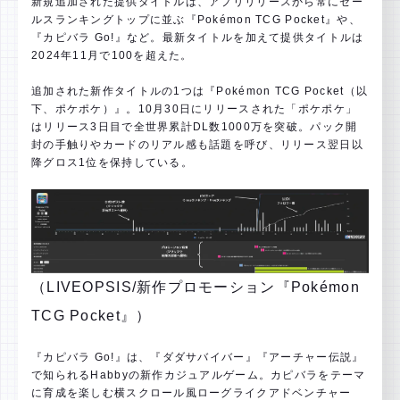
新規追加された提供タイトルは、アプリリリースから常にセー
ルスランキングトップに並ぶ『Pokémon TCG Pocket』や、
『カピバラ Go!』など。最新タイトルを加えて提供タイトルは
2024年11月で100を超えた。
追加された新作タイトルの1つは『Pokémon TCG Pocket（以
下、ポケポケ）』。10月30日にリリースされた「ポケポケ」
はリリース3日目で全世界累計DL数1000万を突破。パック開
封の手触りやカードのリアル感も話題を呼び、リリース翌日以
降グロス1位を保持している。
（LIVEOPSIS/新作プロモーション『Pokémon
TCG Pocket』）
『カピバラ Go!』は、『ダダサバイバー』『アーチャー伝説』
で知られるHabbyの新作カジュアルゲーム。カピバラをテーマ
に育成を楽しむ横スクロール風ローグライクアドベンチャー