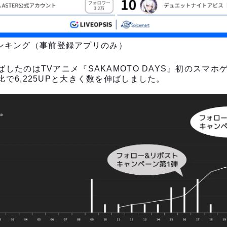
ーランキング（事前登録アプリのみ）
したのはTVアニメ『SAKAMOTO DAYS』初のスマホ
比で6,225UPと大きく数を伸ばしました。