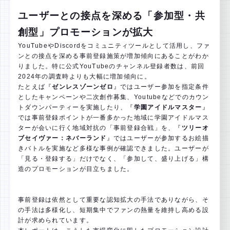
ユーザーとの接点を深める「参加型・共
創型」プロモーションが拡大
YouTubeやDiscordをコミュニティツールとして活用し、ファ
ンとの接点を深める事前登録施策が増加傾向にあることがわか
りました。特に公式YouTubeのチャンネル登録者数は、前回
2024年の調査時よりも大幅に増加傾向に。
たとえば『
ゼンレスゾーンゼロ
』ではユーザー参加を指定条件
としたキャンペーンや二次創作募集、Youtubeなどでのカウン
トダウンパーティーを実施したり、『
学園アイドルマスター
』
では事前登録ポイントが一番多かった地域に学園アイドルマス
ターが会いに行く地域対抗の「事前登録合戦」を、『
ツリーオ
ブセイヴァー：ネバーランド
』ではユーザーが参加するお絵描
きバトルを実施など多様な事例が確認できました。ユーザーが
「見る・登録する」だけでなく、「参加して、盛り上げる」構
造のプロモーションが目立ちました。
事前登録は依然として重要な認知拡大の手法でありながら、そ
の手法は多様化し、短期集中でファンの熱量を維持し高める設
計が求められています。