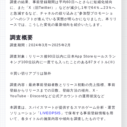
調査の結果、事前登録期間は平均60日へとさらに短縮化傾向
に、また「X（旧Twitter）」などが減少し1年で64％→23％へ
と急減するなど、チャネルの絞り込みと“参加型プロモーショ
ン”へのシフトが進んでいる実態が明らかになりました。本リリ
ースでは、こうした変化の最新傾向を紹介いたします。
調査概要
調査期間：2024年3月〜2025年2月
調査対象：リリース後90日以内に日本App Storeセールスラン
キング100位以内に一度でも入ったことのある87タイトル(※)
※買い切りアプリは除外
調査内容：最終事前登録者数とリリース初動の売上指標、事前
登録からリリースまでの日数、登録方法の傾向、X・
YouTube・Discordなど公式アカウントの運用状況など
本調査は、スパイスマートが提供するスマホゲーム分析・運営
ソリューション「
LIVEOPSIS
」で保有する事前登録情報を用
いて、各タイトルの施策内容や傾向を調査したものです。