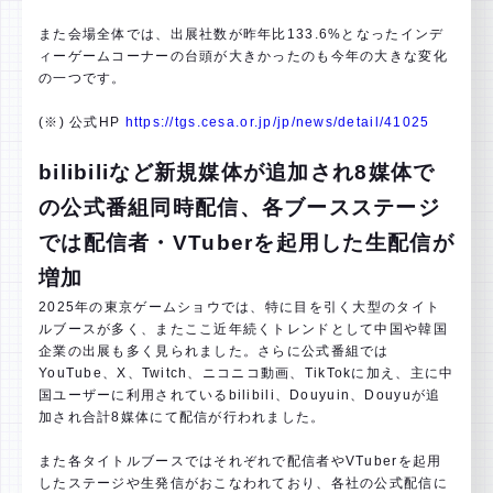
また会場全体では、出展社数が昨年比133.6%となったインデ
ィーゲームコーナーの台頭が大きかったのも今年の大きな変化
の一つです。
(※) 公式HP
https://tgs.cesa.or.jp/jp/news/detail/41025
bilibiliなど新規媒体が追加され8媒体で
の公式番組同時配信、各ブースステージ
では配信者・VTuberを起用した生配信が
増加
2025年の東京ゲームショウでは、特に目を引く大型のタイト
ルブースが多く、またここ近年続くトレンドとして中国や韓国
企業の出展も多く見られました。さらに公式番組では
YouTube、X、Twitch、ニコニコ動画、TikTokに加え、主に中
国ユーザーに利用されているbilibili、Douyuin、Douyuが追
加され合計8媒体にて配信が行われました。
また各タイトルブースではそれぞれで配信者やVTuberを起用
したステージや生発信がおこなわれており、各社の公式配信に